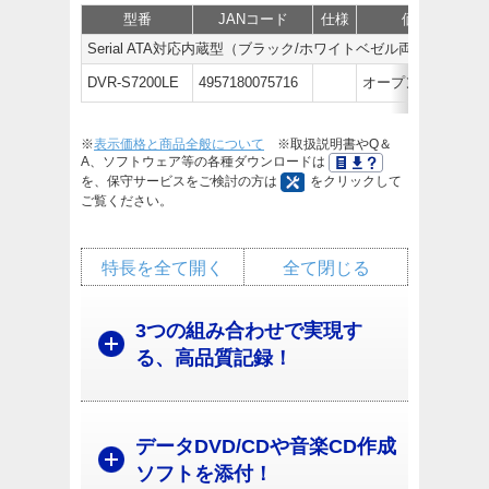
型番
JANコード
仕様
価格
Serial ATA対応内蔵型（ブラック/ホワイトベゼル両対応）
DVR-S7200LE
4957180075716
オープン価格
※
表示価格と商品全般について
※取扱説明書やQ＆
A、ソフトウェア等の各種ダウンロードは
を、保守サービスをご検討の方は
をクリックして
ご覧ください。
特長を全て開く
全て閉じる
3つの組み合わせで実現す
る、高品質記録！
データDVD/CDや音楽CD作成
ソフトを添付！