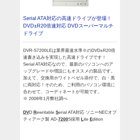
Serial ATA対応の高速ドライブが登場！
DVD±R20倍速対応 DVDスーパーマルチ
ドライブ
DVR-S7200LEは業界最速水準※のDVD±R20倍
速書き込みを実現した高速ドライブです！
Serial ATA対応なので、最新のパソコンへのア
ップグレードや増設にもオススメの製品です。
加えて、交換用ホワイトベゼル添付で、白・黒
に両対応！そのため、ご利用のパソコン環境に
合わせて、コーディネートが可能です。
※ 2008年1月弊社調べ
DV
D
R
ewritable
S
erial ATA対応 ソニーNECオプ
ティアーク製 AD-
7200
S採用
L
ite
E
dition