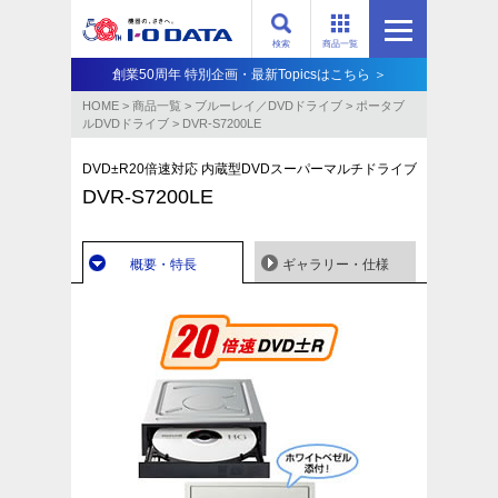
検索
商品一覧
創業50周年 特別企画・最新Topicsはこちら ＞
HOME
>
商品一覧
>
ブルーレイ／DVDドライブ
>
ポータブ
ルDVDドライブ
>
DVR-S7200LE
DVD±R20倍速対応 内蔵型DVDスーパーマルチドライブ
DVR-S7200LE
概要・特長
ギャラリー・仕様