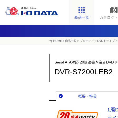
商品一覧
カタログ・
HOME
>
商品一覧
>
ブルーレイ／DVDドライブ
>
Serial ATA対応 20倍速書き込みDVD
DVR-S7200LEB2
概要・特長
1層
ライ