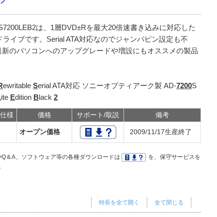
-S7200LEB2は、1層DVD±Rを最大20倍速書き込みに対応した
ドライブです。Serial ATA対応なのでジャンパピン設定も不
最新のパソコンへのアップグレードや増設にもオススメの製品
。
R
ewritable
S
erial ATA対応 ソニーオプティアーク製 AD-
7200
S
L
ite
E
dition
B
lack
2
仕様
価格
サポート/取説
備考
オープン価格
2009/11/17生産終了
Q＆A、ソフトウェア等の各種ダウンロードは
を、保守サービスを
。
特長を全て開く
全て閉じる