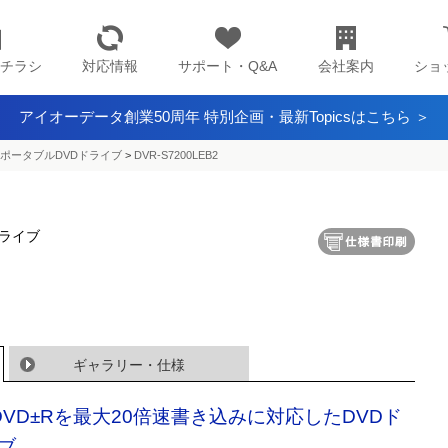
チラシ
対応情報
サポート・Q&A
会社案内
ショ
アイオーデータ創業50周年 特別企画・最新Topicsはこちら ＞
ポータブルDVDドライブ
>
DVR-S7200LEB2
ドライブ
ギャラリー・仕様
DVD±Rを最大20倍速書き込みに対応したDVDド
ブ