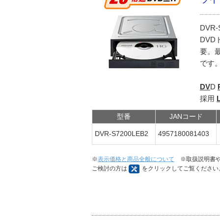
DVR
DVD
要。
です
DV
D
採用
型番
JANコード
DVR-S7200LEB2
4957180081403
※
表示価格と商品全般について
※取扱説明書や
ご検討の方は
をクリックしてご覧ください