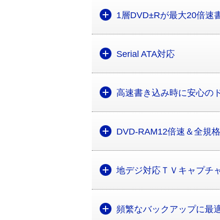
1層DVD±Rが最大20倍
Serial ATA対応
高速書き込み時に安心の
DVD-RAM12倍速＆全
地デジ対応ＴＶキャプチャ
頻繁なバックアップに最