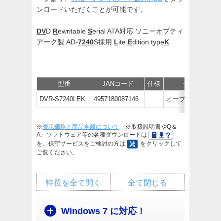
ンロードいただくことが可能です。
DV
D
R
ewritable
S
erial ATA対応 ソニーオプティ
アーク製 AD-
7240
S採用
L
ite
E
dition type
K
型番
JANコード
仕様
価格
DVR-S7240LEK
4957180087146
オープン価格
※
表示価格と商品全般について
※取扱説明書やQ＆
A、ソフトウェア等の各種ダウンロードは
を、保守サービスをご検討の方は
をクリックして
ご覧ください。
特長を全て開く
全て閉じる
Windows 7 に対応！