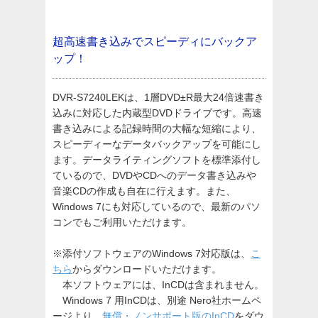
超高速書き込みでスピーディにバックア
ップ！
DVR-S7240LEKは、1層DVD±R最大24倍速書き
込みに対応した内蔵型DVDドライブです。高速
書き込みによる記録時間の大幅な短縮により、
スピーディーなデータバックアップを可能にし
ます。データライティングソフトを標準添付し
ているので、DVDやCDへのデータ書き込みや
音楽CDの作成も自在に行えます。また、
Windows 7にも対応しているので、最新のパソ
コンでもご利用いただけます。
※添付ソフトウェアのWindows 7対応版は、
こ
ちら
からダウンロードいただけます。
本ソフトウェアには、InCDは含まれません。
Windows 7 用InCDは、別途 Nero社ホームペ
ージより、
無償・ノンサポート版のInCD
をダウ