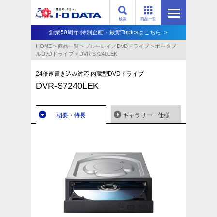
検索
商品一覧
創業50周年 特別企画・最新Topicsはこちら ＞
HOME
>
商品一覧
>
ブルーレイ／DVDドライブ
>
ポータブ
ルDVDドライブ
>
DVR-S7240LEK
24倍速書き込み対応 内蔵型DVDドライブ
DVR-S7240LEK
概要・特長
ギャラリー・仕様