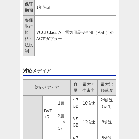
保証
1年保証
期間
各種
取得
規
VCCI Class A、電気用品安全法（PSE）※
格・
ACアダプター
法規
制
対応メディア
容
最大再
最大記
対応メディア
量
生速度
録速度
4.7
24倍速
1層
16倍速
GB
（※4）
DVD
2層
+R
8.5
（※
12倍速
8倍速
GB
3）
4.7
8倍速