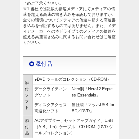
じめご了承ください。
※1 当社では記載の倍速メディアにてメディアの倍
速を超える高速の書き込みを確認しておりますが、
全ての環境についてメディアの倍速を超える高速書
き込みを保証するものではありません。また、メデ
ィアメーカーへの本ドライブでのメディアの倍速を
超える高速書き込みに関するお問い合わせはご遠慮
ください。
添付品
●DVD ツールズコレクション（CD-ROM）
添
付
データライティン
Nero製「Nero12 Expre
ソ
グソフト
ss Essentials」
フ
ディスクアクセス
当社製「マッハUSB for
ト
高速化ソフト
BD／DVD」
添
ACアダプター、セットアップガイド、USB
付
（A-B、1m）ケーブル、CD-ROM（DVD ツ
品
ールズコレクション）