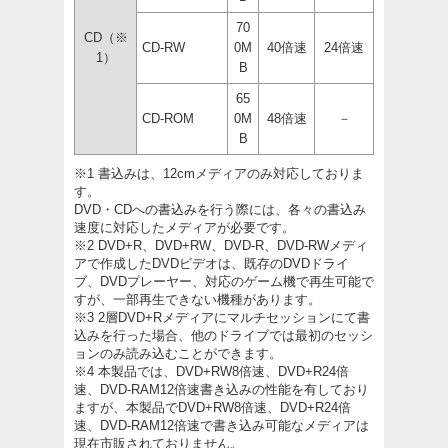
70
CD（※
CD-RW
0M
40倍速
24倍速
1）
B
65
CD-ROM
0M
48倍速
－
B
※1 書込みは、12cmメディアのみ対応しておりま
す。
DVD・CDへの書込みを行う際には、各々の書込み
速度に対応したメディアが必要です。
※2 DVD+R、DVD+RW、DVD-R、DVD-RWメディ
アで作成したDVDビデオは、既存のDVDドライ
ブ、DVDプレーヤー、対応のゲーム機で再生可能で
すが、一部再生できない機種があります。
※3 2層DVD+Rメディアにマルチセッションにて書
込みを行った場合、他のドライブでは最初のセッシ
ョンのみ読み込むことができます。
※4 本製品では、DVD+RW8倍速、DVD+R24倍
速、DVD-RAM12倍速書き込みの性能を有しており
ますが、本製品でDVD+RW8倍速、DVD+R24倍
速、DVD-RAM12倍速で書き込み可能なメディアは
現在市販されておりません。