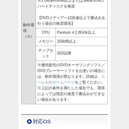
※1 UltraATA/66以上またはSerial ATAの
ハードディスクを推奨
【DVDメディアへ12倍速以上で書込みを
行う場合の推奨環境】
動作環
境
CPU
Pentium 4 2.8GHz以上
（※）
メモリー
256MB以上
チップセ
i915以降
ット
※優待販売のDVDオーサリングソフト／
DVDプレーヤーソフトをお使いの場合に
は、動作環境が異なります。詳細は、
コ
ーレル社ホームページ
をご覧ください。
※上記の条件を満たした場合でも、環境
によっては指定の速度で書込みができな
い場合があります。
対応OS