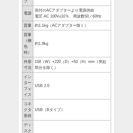
プ
添付のACアダプターより電源供給
電源
電圧 AC 100V±10％、周波数50／60Hz
質量
約1.1kg（ACアダプター除く）
質量
（梱
約1.8kg
包
時）
外形
158（W）×220（D）×50（H）mm（突起
寸法
部分を除く）
イン
ター
USB 2.0
フェ
イス
コネ
クタ
USB（Bタイプ）
形状
ディ
スク