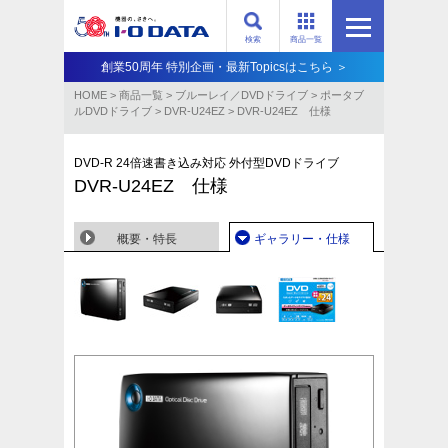
検索
商品一覧
創業50周年 特別企画・最新Topicsはこちら ＞
HOME
>
商品一覧
>
ブルーレイ／DVDドライブ
>
ポータブ
ルDVDドライブ
>
DVR-U24EZ
>
DVR-U24EZ 仕様
DVD-R 24倍速書き込み対応 外付型DVDドライブ
DVR-U24EZ 仕様
概要・特長
ギャラリー・仕様