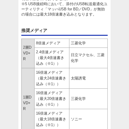
※5 USB接続時において、添付のUSB転送最適化ユ
ーティリティ「マッハUSB for BD／DVD」が無効
の場合には最大18倍速書き込みとなります。
推奨メディア
8倍速メディア
三菱化学
2層D
2.4倍速メディア
VD+
日立マクセル、三菱
（最大4倍速書き
R
化学
込み（※1））
16倍速メディア
（最大24倍速書き
太陽誘電
込み（※1））
16倍速メディア
1層D
（最大20倍速書き
三菱化学
VD+
込み（※1））
R
16倍速メディア
（最大18倍速書き
ソニー
込み（※1））