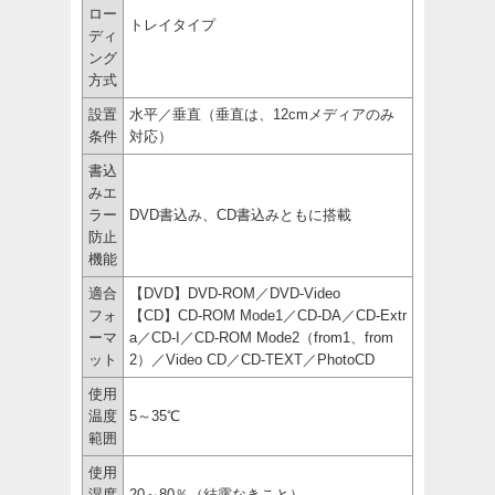
ロー
トレイタイプ
ディ
ング
方式
設置
水平／垂直（垂直は、12cmメディアのみ
条件
対応）
書込
みエ
ラー
DVD書込み、CD書込みともに搭載
防止
機能
適合
【DVD】DVD-ROM／DVD-Video
フォ
【CD】CD-ROM Mode1／CD-DA／CD-Extr
ーマ
a／CD-I／CD-ROM Mode2（from1、from
ット
2）／Video CD／CD-TEXT／PhotoCD
使用
温度
5～35℃
範囲
使用
湿度
20～80％（結露なきこと）