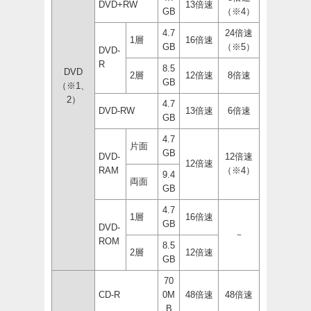
DVD+RW
13倍速
GB
（※4）
4.7
24倍速
1層
16倍速
GB
（※5）
DVD-
R
8.5
DVD
2層
12倍速
8倍速
GB
（※1、
2）
4.7
DVD-RW
13倍速
6倍速
GB
4.7
片面
GB
DVD-
12倍速
12倍速
RAM
（※4）
9.4
両面
GB
4.7
1層
16倍速
GB
DVD-
－
ROM
8.5
2層
12倍速
GB
70
CD-R
0M
48倍速
48倍速
B