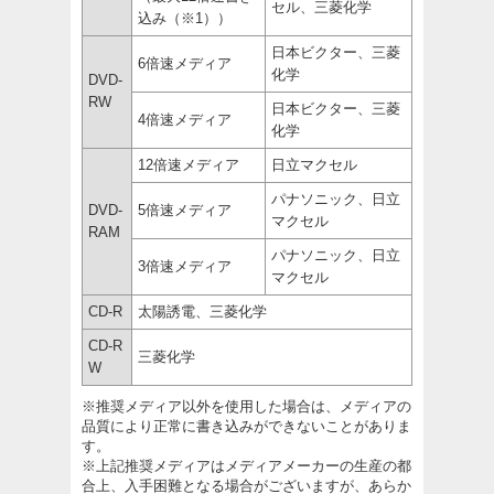
セル、三菱化学
込み（※1））
日本ビクター、三菱
6倍速メディア
化学
DVD-
RW
日本ビクター、三菱
4倍速メディア
化学
12倍速メディア
日立マクセル
パナソニック、日立
DVD-
5倍速メディア
マクセル
RAM
パナソニック、日立
3倍速メディア
マクセル
CD-R
太陽誘電、三菱化学
CD-R
三菱化学
W
※推奨メディア以外を使用した場合は、メディアの
品質により正常に書き込みができないことがありま
す。
※上記推奨メディアはメディアメーカーの生産の都
合上、入手困難となる場合がございますが、あらか