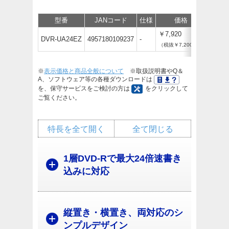
型番
JANコード
仕様
価格
保守
￥7,920
DVR-UA24EZ
4957180109237
-
（税抜￥7,200）
※
表示価格と商品全般について
※取扱説明書やQ＆
A、ソフトウェア等の各種ダウンロードは
を、保守サービスをご検討の方は
をクリックして
ご覧ください。
特長を全て開く
全て閉じる
1層DVD-Rで最大24倍速書き
込みに対応
縦置き・横置き、両対応のシ
ンプルデザイン