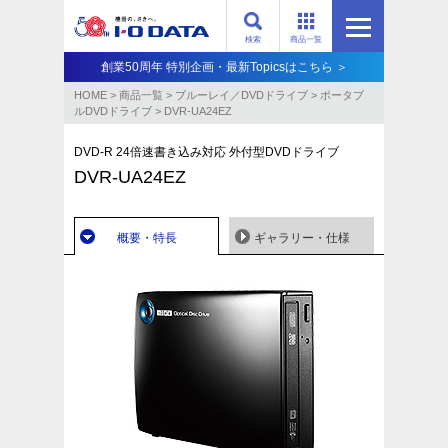
検索
商品一覧
創業50周年 特別企画・最新Topicsはこちら ＞
HOME
>
商品一覧
>
ブルーレイ／DVDドライブ
>
ポータブ
ルDVDドライブ
>
DVR-UA24EZ
DVD-R 24倍速書き込み対応 外付型DVDドライブ
DVR-UA24EZ
概要・特長
ギャラリー・仕様