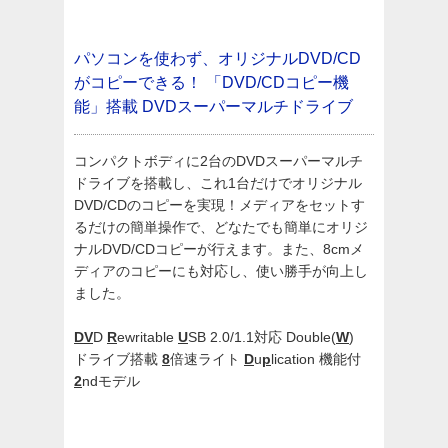
パソコンを使わず、オリジナルDVD/CD
がコピーできる！
「DVD/CDコピー機
能」搭載 DVDスーパーマルチドライブ
コンパクトボディに2台のDVDスーパーマルチ
ドライブを搭載し、これ1台だけでオリジナル
DVD/CDのコピーを実現！メディアをセットす
るだけの簡単操作で、どなたでも簡単にオリジ
ナルDVD/CDコピーが行えます。また、8cmメ
ディアのコピーにも対応し、使い勝手が向上し
ました。
DV
D
R
ewritable
U
SB 2.0/1.1対応 Double(
W
)
ドライブ搭載
8
倍速ライト
D
u
p
lication 機能付
2
ndモデル