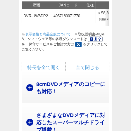
型番
JANコード
仕様
価格
￥58,300
DVR-UW8DP2
4957180071770
（税抜￥53,000）
※
表示価格と商品全般について
※取扱説明書やQ＆
A、ソフトウェア等の各種ダウンロードは
を、保守サービスをご検討の方は
をクリックして
ご覧ください。
特長を全て開く
全て閉じる
8cmDVDメディアのコピーに
も対応！
さまざまなDVDメディアに対
応したスーパーマルチドライ
ブ搭載！