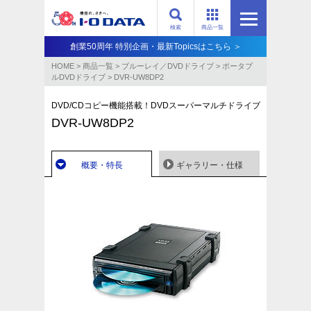
検索
商品一覧
創業50周年 特別企画・最新Topicsはこちら ＞
HOME
>
商品一覧
>
ブルーレイ／DVDドライブ
>
ポータブ
ルDVDドライブ
>
DVR-UW8DP2
DVD/CDコピー機能搭載！DVDスーパーマルチドライブ
DVR-UW8DP2
概要・特長
ギャラリー・仕様