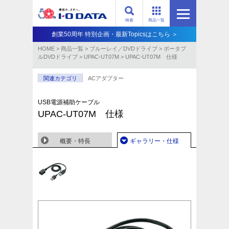
検索
商品一覧
創業50周年 特別企画・最新Topicsはこちら ＞
HOME
>
商品一覧
>
ブルーレイ／DVDドライブ
>
ポータブ
ルDVDドライブ
>
UPAC-UT07M
>
UPAC-UT07M 仕様
関連カテゴリ
ACアダプター
USB電源補助ケーブル
UPAC-UT07M 仕様
概要・特長
ギャラリー・仕様