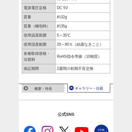
電源電圧定格
DC 5V
質量
約32g
質量（梱包時）
約35g
使用温度範囲
5～35℃
使用湿度範囲
20～80％（結露なきこと）
各種取得規格・
RoHS指令準拠（10物質）
法規制
保証期間
2週間の初期不良交換
ギャラリー・仕様
概要・特長
公式SNS