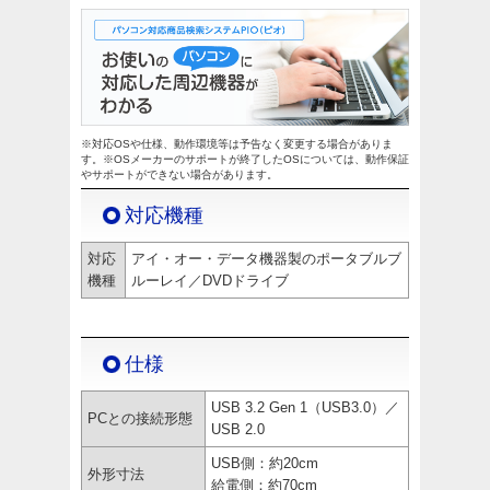
※対応OSや仕様、動作環境等は予告なく変更する場合がありま
す。※OSメーカーのサポートが終了したOSについては、動作保証
やサポートができない場合があります。
対応機種
対応
アイ・オー・データ機器製のポータブルブ
機種
ルーレイ／DVDドライブ
仕様
USB 3.2 Gen 1（USB3.0）／
PCとの接続形態
USB 2.0
USB側：約20cm
外形寸法
給電側：約70cm