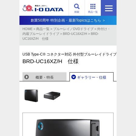
検索
商品一覧
創業50周年 特別企画・最新Topicsはこちら ＞
HOME
>
商品一覧
>
ブルーレイ／DVDドライブ
>
外付け・
内蔵ブルーレイドライブ
>
BRD-UC16XZ/H
>
BRD-
UC16XZ/H 仕様
USB Type-C® コネクター対応 外付型ブルーレイドライブ
BRD-UC16XZ/H 仕様
概要・特長
ギャラリー・仕様