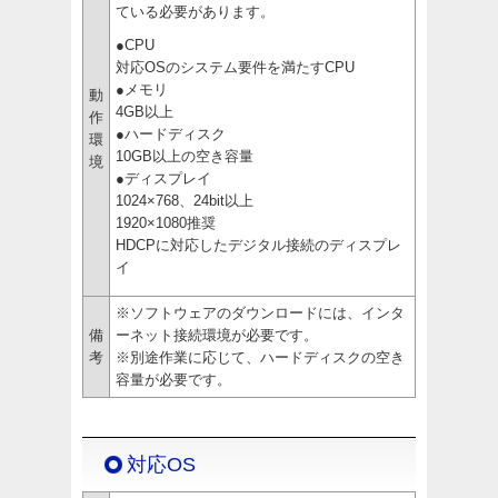
ている必要があります。
●CPU
対応OSのシステム要件を満たすCPU
●メモリ
動
4GB以上
作
●ハードディスク
環
10GB以上の空き容量
境
●ディスプレイ
1024×768、24bit以上
1920×1080推奨
HDCPに対応したデジタル接続のディスプレ
イ
※ソフトウェアのダウンロードには、インタ
備
ーネット接続環境が必要です。
考
※別途作業に応じて、ハードディスクの空き
容量が必要です。
対応OS