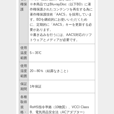
権保
※本商品ではBlu-rayDisc（以下BD）に著
護
作権保護されたコンテンツを再生する為に
著作権保護技術「AACS」を採用していま
す。BDを継続的にお使いいただくため
に、定期的に「AACS」キーを更新する必
要があります。
※書き込みを行うには、AACS対応のソフ
トウェアとメディアが必要です。
使用
温度
5～35℃
範囲
使用
湿度
20～80％（結露なきこと）
範囲
保証
1年保証
期間
各種
取得
規
RoHS指令準拠（10物質）、VCCI Class
格・
B、電気用品安全法（ACアダプター）