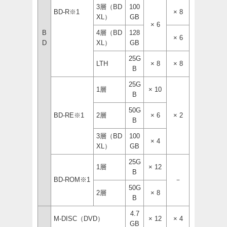
3層（BD
100
BD-R※1
× 8
XL）
GB
× 6
B
4層（BD
128
× 6
D
XL）
GB
25G
LTH
× 8
× 8
B
25G
1層
× 10
B
50G
BD-RE※1
2層
× 6
× 2
B
3層（BD
100
× 4
XL）
GB
25G
1層
× 12
B
BD-ROM※1
－
50G
2層
× 8
B
4.7
M-DISC（DVD）
× 12
× 4
GB