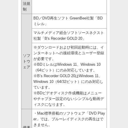
法規
制
BD／DVD再生ソフト GreenBee社製「BD
ミレル」
マルチメディア総合ソフトソースネクスト
社製「B's Recorder GOLD 20」
※ダウンロードおよび初回起動時には、イ
ンターネットへの接続環境とユーザー登録
ソフ
が必要です。
トウ
※BDミレルはWindows 11、Windows 10
ェア
（64ビット）にのみ対応しています。
※B’s Recorder GOLD 20はWindows 11、
Windows 10（64/32ビット）にのみ対応し
ています。
※BDビデオディスク作成機能はメニュー
やチャプター設定のないシンプルな動画デ
ィスクになります。
・Mac標準搭載のソフトウェア「DVD Play
er」では、ブルーレイディスクの再生はで
きません。
備考