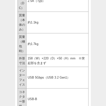
2.5A（Typ）
（D
C）
質量
（本
約1.1kg
体の
み）
質量
（梱
約1.7kg
包
時）
外形
158（W）×220（D）×50（H）mm ※突
寸法
起部を含まず
イン
ター
USB 5Gbps（USB 3.2 Gen1）
フェ
イス
コネ
クタ
USB-B
ー形