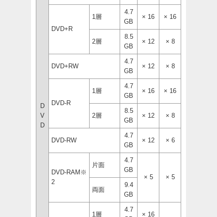
4.7
1層
× 16
× 16
GB
DVD+R
8.5
2層
× 12
× 8
GB
4.7
DVD+RW
× 12
× 8
GB
4.7
1層
× 16
× 16
GB
DVD-R
D
8.5
V
2層
× 12
× 8
GB
D
4.7
DVD-RW
× 12
× 6
GB
4.7
片面
GB
DVD-RAM※
× 5
× 5
2
9.4
両面
GB
4.7
1層
× 16