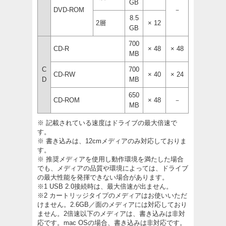
GB
DVD-ROM
－
8.5
2層
× 12
GB
700
CD-R
× 48
× 48
MB
C
700
CD-RW
× 40
× 24
D
MB
650
CD-ROM
× 48
－
MB
※ 記載されている速度はドライブの最大倍速で
す。
※ 書き込みは、12cmメディアのみ対応しておりま
す。
※ 推奨メディアを使用し動作環境を満たした場合
でも、メディアの品質や環境によっては、ドライブ
の最大性能を発揮できない場合があります。
※1 USB 2.0接続時は、最大倍速が出ません。
※2 カートリッジタイプのメディアはお使いいただ
けません。2.6GB／面のメディアには対応しており
ません。2倍速以下のメディアは、書き込みは非対
応です。mac OSの場合、書き込みは非対応です。