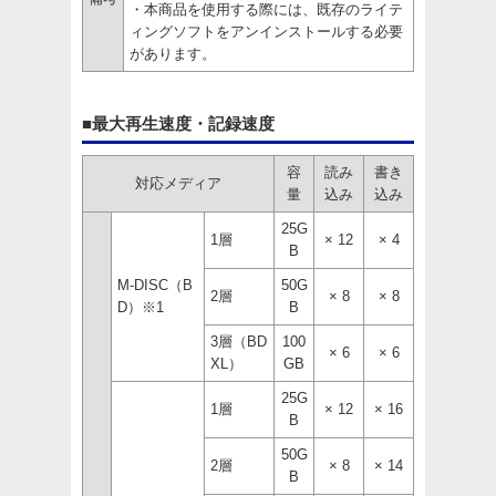
・本商品を使用する際には、既存のライテ
ィングソフトをアンインストールする必要
があります。
■最大再生速度・記録速度
容
読み
書き
対応メディア
量
込み
込み
25G
1層
× 12
× 4
B
M-DISC（B
50G
2層
× 8
× 8
D）※1
B
3層（BD
100
× 6
× 6
XL）
GB
25G
1層
× 12
× 16
B
50G
2層
× 8
× 14
B