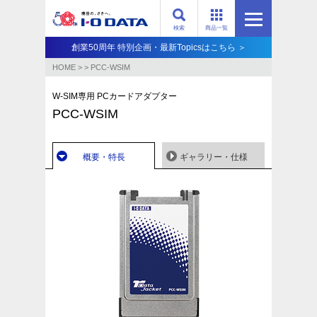
検索
商品一覧
創業50周年 特別企画・最新Topicsはこちら ＞
HOME
>
>
PCC-WSIM
W-SIM専用 PCカードアダプター
PCC-WSIM
概要・特長
ギャラリー・仕様