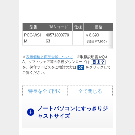
型番
JANコード
仕様
価格
サポート/
PCC-WSI
49571800779
￥8,690
M
63
（税抜￥7,900）
※
表示価格と商品全般について
※取扱説明書やQ＆
A、ソフトウェア等の各種ダウンロードは
を、保守サービスをご検討の方は
をクリックして
ご覧ください。
特長を全て開く
全て閉じる
ノートパソコンにすっきりジ
ャストサイズ