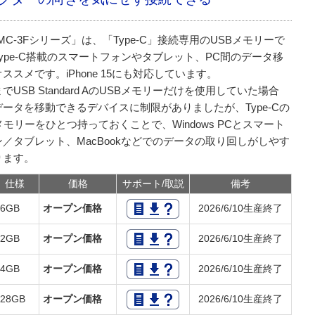
MC-3Fシリーズ」は、「Type-C」接続専用のUSBメモリーで
ype-C搭載のスマートフォンやタブレット、PC間のデータ移
ススメです。iPhone 15にも対応しています。
でUSB Standard AのUSBメモリーだけを使用していた場合
データを移動できるデバイスに制限がありましたが、Type-Cの
メモリーをひとつ持っておくことで、Windows PCとスマート
ン／タブレット、MacBookなどでのデータの取り回しがしやす
ります。
仕様
価格
サポート/取説
備考
16GB
オープン価格
2026/6/10生産終了
32GB
オープン価格
2026/6/10生産終了
64GB
オープン価格
2026/6/10生産終了
128GB
オープン価格
2026/6/10生産終了