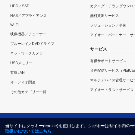
HDD／SSD
カタログ・チラシダウンロ
NAS／アプライアンス
無料貸出サービス
Wi-Fi
ソリューション／事例
映像機器／チューナー
アイオー・パートナー・サ
ブルーレイ／DVDドライブ
サービス
ネットワークカメラ
有償サポートサービス
USBメモリー
音声配信サービス（PlatCas
有線LAN
マルチデバイス管理サービ
オーディオ関連
アイオートラストサービス
その他カテゴリー一覧
当サイトはクッキー(cookie)を使用します。クッキーはサイト
サイトマップ
本サイトご利用上の注意
表示価格・商品全般について
取扱いについてはこちら