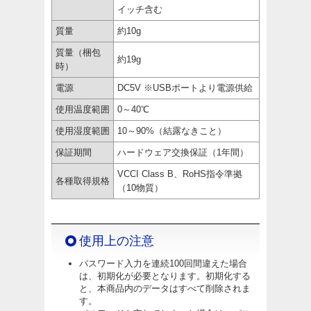
イッチ含む
質量
約10g
質量（梱包
約19g
時）
電源
DC5V ※USBポートより電源供給
使用温度範囲
0～40℃
使用湿度範囲
10～90%（結露なきこと）
保証期間
ハードウェア交換保証（1年間）
VCCI Class B、RoHS指令準拠
各種取得規格
（10物質）
使用上の注意
パスワード入力を連続100回間違えた場合
は、初期化が必要となります。初期化する
と、本商品内のデータはすべて削除されま
す。