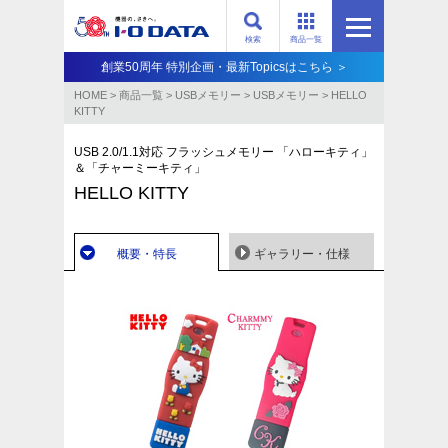
検索
商品一覧
創業50周年 特別企画・最新Topicsはこちら ＞
HOME
>
商品一覧
>
USBメモリー
>
USBメモリー
>
HELLO
KITTY
USB 2.0/1.1対応 フラッシュメモリー 「ハローキティ」
＆「チャーミーキティ」
HELLO KITTY
概要・特長
ギャラリー・仕様