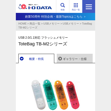
検索
商品一覧
創業50周年 特別企画・最新Topicsはこちら ＞
HOME
>
商品一覧
>
USBメモリー
>
USBメモリー
>
ToteBag
TB-M2シリーズ
USB 2.0/1.1対応 フラッシュメモリー
ToteBag TB-M2シリーズ
概要・特長
ギャラリー・仕様