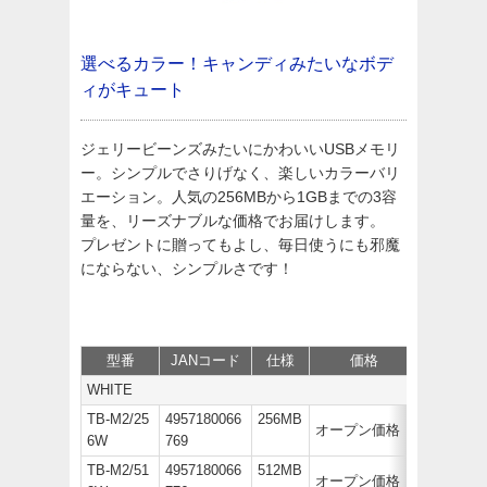
選べるカラー！キャンディみたいなボデ
ィがキュート
ジェリービーンズみたいにかわいいUSBメモリ
ー。シンプルでさりげなく、楽しいカラーバリ
エーション。人気の256MBから1GBまでの3容
量を、リーズナブルな価格でお届けします。
プレゼントに贈ってもよし、毎日使うにも邪魔
にならない、シンプルさです！
型番
JANコード
仕様
価格
サポート
WHITE
TB-M2/25
4957180066
256MB
オープン価格
6W
769
TB-M2/51
4957180066
512MB
オープン価格