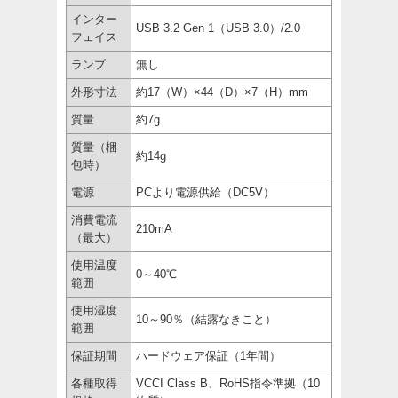
インター
USB 3.2 Gen 1（USB 3.0）/2.0
フェイス
ランプ
無し
外形寸法
約17（W）×44（D）×7（H）mm
質量
約7g
質量（梱
約14g
包時）
電源
PCより電源供給（DC5V）
消費電流
210mA
（最大）
使用温度
0～40℃
範囲
使用湿度
10～90％（結露なきこと）
範囲
保証期間
ハードウェア保証（1年間）
各種取得
VCCI Class B、RoHS指令準拠（10