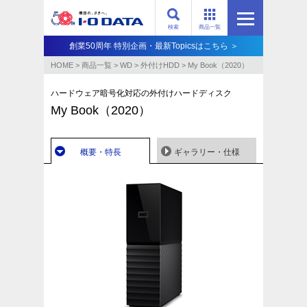
検索
商品一覧
創業50周年 特別企画・最新Topicsはこちら ＞
HOME
>
商品一覧
>
WD
>
外付けHDD
>
My Book（2020）
ハードウェア暗号化対応の外付けハードディスク
My Book（2020）
概要・特長
ギャラリー・仕様