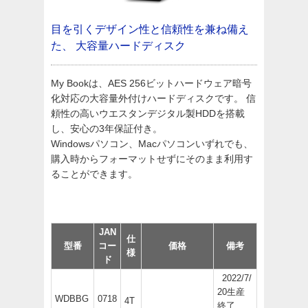
目を引くデザイン性と信頼性を兼ね備え
た、
大容量ハードディスク
My Bookは、AES 256ビットハードウェア暗号
化対応の大容量外付けハードディスクです。 信
頼性の高いウエスタンデジタル製HDDを搭載
し、安心の3年保証付き。
Windowsパソコン、Macパソコンいずれでも、
購入時からフォーマットせずにそのまま利用す
ることができます。
JAN
仕
型番
コー
価格
備考
様
ド
2022/7/
20生産
WDBBG
0718
4T
終了