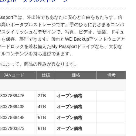
Passport™は、外出時でもあなたに安心と自由をもたらす、信
の高いポータブルストレージです。手のひらにおさまるコンパ
でスタイリッシュなデザインで、写真、ビデオ、音楽、ドキュ
を保存、整理できます。優れたWD Backup™ソフトウェアと
ードロックを兼ね備えたMy Passportドライブなら、大切な
タルコンテンツを持ち運びできます。
番によって、商品の厚みが異なります。
JANコード
仕様
価格
備考
18037869476
2TB
オープン価格
18037869438
4TB
オープン価格
18037868448
5TB
オープン価格
18037903873
6TB
オープン価格