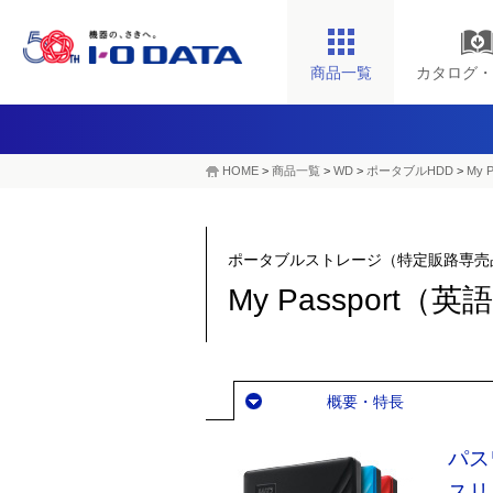
商品一覧
カタログ・
HOME
>
商品一覧
>
WD
>
ポータブルHDD
>
My
ポータブルストレージ（特定販路専売
My Passport
概要・特長
パス
スリ