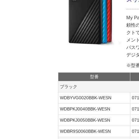
My 
頼性
クト
メント
パスワ
デジ
※型
型番
ブラック
WDBYVG0020BBK-WESN
07
WDBPKJ0040BBK-WESN
07
WDBPKJ0050BBK-WESN
07
WDBR9S0060BBK-WESN
07