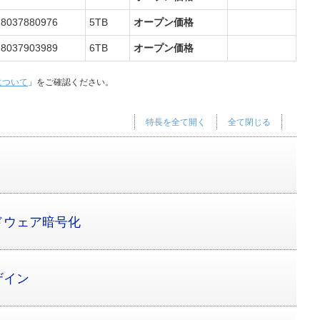
18037880976
5TB
オープン価格
18037903989
6TB
オープン価格
について
」をご確認ください。
特長を全て開く
全て閉じる
ドウェア暗号化
ザイン