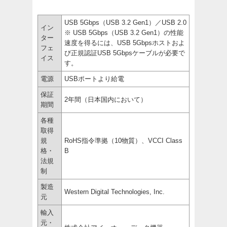
USB 5Gbps（USB 3.2 Gen1）／USB 2.0
イン
※ USB 5Gbps（USB 3.2 Gen1）の性能
ター
速度を得るには、USB 5Gbpsホストおよ
フェ
び正規認証USB 5Gbpsケーブルが必要で
イス
す。
電源
USBポートより給電
保証
2年間（日本国内において）
期間
各種
取得
規
RoHS指令準拠（10物質）、VCCI Class
格・
B
法規
制
製造
Western Digital Technologies, Inc.
元
輸入
元・