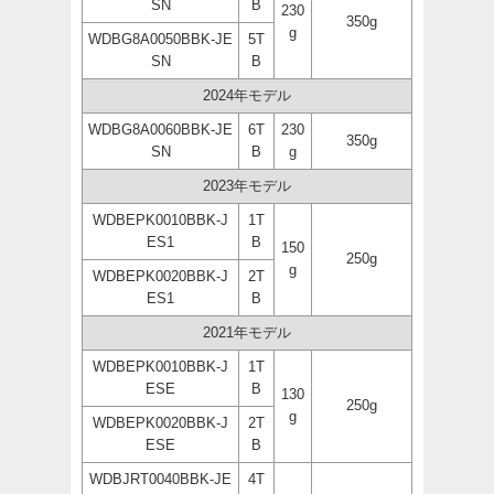
SN
B
230
350g
g
WDBG8A0050BBK-JE
5T
SN
B
2024年モデル
WDBG8A0060BBK-JE
6T
230
350g
SN
B
g
2023年モデル
WDBEPK0010BBK-J
1T
ES1
B
150
250g
g
WDBEPK0020BBK-J
2T
ES1
B
2021年モデル
WDBEPK0010BBK-J
1T
ESE
B
130
250g
g
WDBEPK0020BBK-J
2T
ESE
B
WDBJRT0040BBK-JE
4T