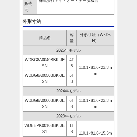
株式会社アイ・オー・データ機器
販売
元
外形寸法
容
外形寸法（W×D×
商品名
量
H）
2026年モデル
WDBG8A0040BBK-JE
4T
SN
B
110.1×81.6×23.3m
m
WDBG8A0050BBK-JE
5T
SN
B
2024年モデル
WDBG8A0060BBK-JE
6T
110.1×81.6×23.3m
SN
B
m
2023年モデル
WDBEPK0010BBK-JE
1T
S1
B
110.1×81.6×15.3m