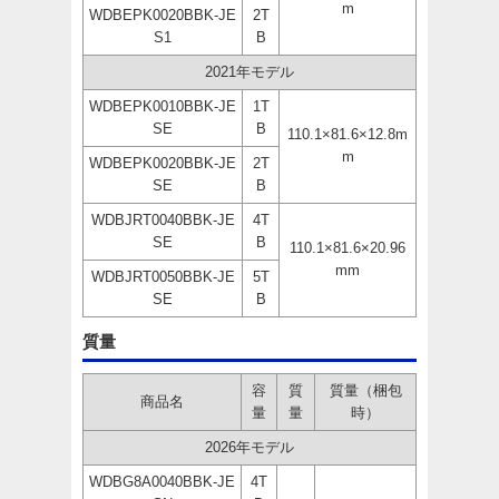
m
WDBEPK0020BBK-JE
2T
S1
B
2021年モデル
WDBEPK0010BBK-JE
1T
SE
B
110.1×81.6×12.8m
m
WDBEPK0020BBK-JE
2T
SE
B
WDBJRT0040BBK-JE
4T
SE
B
110.1×81.6×20.96
mm
WDBJRT0050BBK-JE
5T
SE
B
質量
容
質
質量（梱包
商品名
量
量
時）
2026年モデル
WDBG8A0040BBK-JE
4T