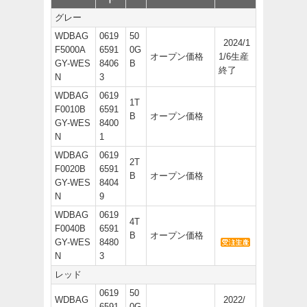
グレー
WDBAG
0619
50
2024/1
F5000A
6591
0G
オープン価格
1/6生産
GY-WES
8406
B
終了
N
3
WDBAG
0619
1T
F0010B
6591
B
オープン価格
GY-WES
8400
N
1
WDBAG
0619
2T
F0020B
6591
B
オープン価格
GY-WES
8404
N
9
WDBAG
0619
4T
F0040B
6591
B
オープン価格
GY-WES
8480
N
3
レッド
0619
50
WDBAG
2022/
6591
0G