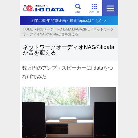
検索
商品一覧
創業50周年 特別企画・最新Topicsはこちら ＞
HOME
>
特集ページ
>
I-O DATA MAGAZINE
>
ネットワーク
オーディオNASのfidataが音を変える
ネットワークオーディオNASのfidata
が音を変える
数万円のアンプ＋スピーカーにfidataをつ
なげてみた