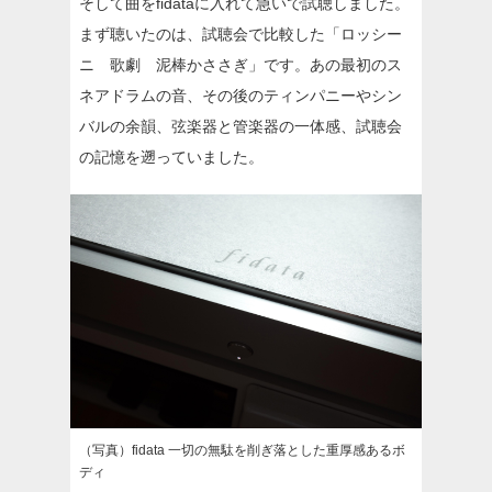
そして曲をfidataに入れて急いで試聴しました。
まず聴いたのは、試聴会で比較した「ロッシー
ニ 歌劇 泥棒かささぎ」です。あの最初のス
ネアドラムの音、その後のティンパニーやシン
バルの余韻、弦楽器と管楽器の一体感、試聴会
の記憶を遡っていました。
（写真）fidata 一切の無駄を削ぎ落とした重厚感あるボ
ディ