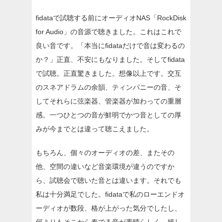
fidataで試聴する前にオーディオNAS「RockDisk
for Audio」の音源で聴きました。これはこれで
良い音です。「本当にfidataだけで音は変わるの
か？」正直、不安にもなりました。そしてfidata
で試聴。正直驚きました。想像以上です。交互
のスネアドラムの余韻、ティンパニーの音、そ
してそれらに弦楽器、管楽器が加わっての重層
感。一つひとつの音が鮮明でかつ音としての厚
みが今までとは違って聴こえました。
もちろん、個々のオーディオの差、またその
他、空間の違いなど音楽環境が違うのですか
ら、試聴会で聴いた音とは違います。それでも
私は十分満足でした。fidataで私のローエンドオ
ーディオが数段、格が上がった気分でしたし、