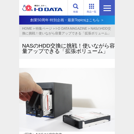
検索
商品一覧
創業50周年 特別企画・最新Topicsはこちら ＞
HOME
>
特集ページ
>
I-O DATA MAGAZINE
>
NASのHDD交
換に挑戦！使いながら容量アップできる「拡張ボリューム」
NASのHDD交換に挑戦！使いながら容
量アップできる「拡張ボリューム」