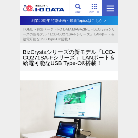
検索
商品一覧
創業50周年 特別企画・最新Topicsはこちら ＞
HOME
>
特集ページ
>
I-O DATA MAGAZINE
>
BizCrystaシリ
ーズの新モデル「LCD-CQ271SA-Fシリーズ」 LANポート＆
給電可能なUSB Type-C®搭載！
BizCrystaシリーズの新モデル「LCD-
CQ271SA-Fシリーズ」 LANポート＆
給電可能なUSB Type-C®搭載！