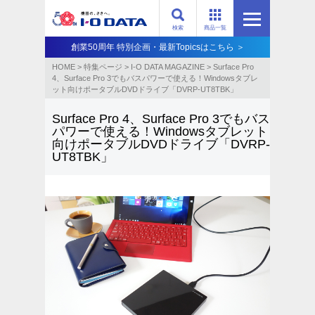
検索
商品一覧
創業50周年 特別企画・最新Topicsはこちら ＞
HOME
>
特集ページ
>
I-O DATA MAGAZINE
>
Surface Pro
4、Surface Pro 3でもバスパワーで使える！Windowsタブレ
ット向けポータブルDVDドライブ「DVRP-UT8TBK」
Surface Pro 4、Surface Pro 3でもバス
パワーで使える！Windowsタブレット
向けポータブルDVDドライブ「DVRP-
UT8TBK」