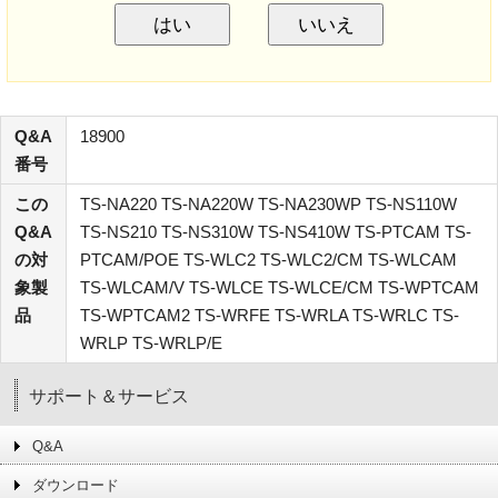
はい
いいえ
Q&A
18900
番号
この
TS-NA220 TS-NA220W TS-NA230WP TS-NS110W
Q&A
TS-NS210 TS-NS310W TS-NS410W TS-PTCAM TS-
の対
PTCAM/POE TS-WLC2 TS-WLC2/CM TS-WLCAM
象製
TS-WLCAM/V TS-WLCE TS-WLCE/CM TS-WPTCAM
品
TS-WPTCAM2 TS-WRFE TS-WRLA TS-WRLC TS-
WRLP TS-WRLP/E
サポート＆サービス
Q&A
ダウンロード