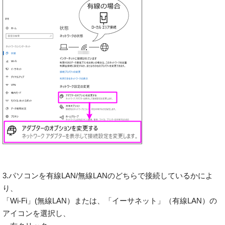
3.パソコンを有線LAN/無線LANのどちらで接続しているかによ
り、
「Wi-Fi」(無線LAN）または、「イーサネット」（有線LAN）の
アイコンを選択し、