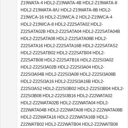
Z19WATA-4 HDL2-Z19WATA-4B HDL2-Z19WATA-8
HDL2-Z19WATA-8/U HDL2-Z19WATA-8B HDL2-
Z19WCA-16 HDL2-Z19WCA-2 HDL2-Z19WCA-4
HDL2-Z19WCA-8 HDL2-Z22SATA02 HDL2-
Z22SATA02B HDL2-Z22SATA04 HDL2-Z22SATA04B
HDL2-Z22SATA08 HDL2-Z22SATA08B HDL2-
Z22SATA16 HDL2-Z22SATA16B HDL2-Z22SATAS2
HDL2-Z22SATB02 HDL2-Z22SATB04 HDL2-
Z22SATB08 HDL2-Z22SATB16 HDL2-Z22SI3A02
HDL2-Z22SI3A02B HDL2-Z22SI3A04 HDL2-
Z22SI3A04B HDL2-Z22SI3A08 HDL2-Z22SI3A08B
HDL2-Z22SI3A16 HDL2-Z22SI3A16B HDL2-
Z22SI3AS2 HDL2-Z22SI3B02 HDL2-Z22SI3B04 HDL2-
Z22SI3B08 HDL2-Z22SI3B16 HDL2-Z22WATA02
HDL2-Z22WATA02B HDL2-Z22WATA04 HDL2-
Z22WATA04B HDL2-Z22WATA08 HDL2-Z22WATA08B
HDL2-Z22WATA16 HDL2-Z22WATA16B HDL2-
Z22WATB02 HDL2-Z22WATB04 HDL2-Z22WATB08