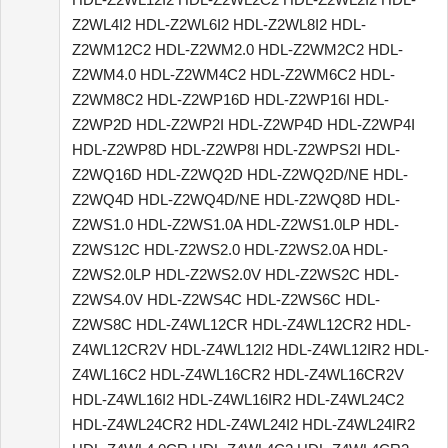
Z2WL4I2 HDL-Z2WL6I2 HDL-Z2WL8I2 HDL-
Z2WM12C2 HDL-Z2WM2.0 HDL-Z2WM2C2 HDL-
Z2WM4.0 HDL-Z2WM4C2 HDL-Z2WM6C2 HDL-
Z2WM8C2 HDL-Z2WP16D HDL-Z2WP16I HDL-
Z2WP2D HDL-Z2WP2I HDL-Z2WP4D HDL-Z2WP4I
HDL-Z2WP8D HDL-Z2WP8I HDL-Z2WPS2I HDL-
Z2WQ16D HDL-Z2WQ2D HDL-Z2WQ2D/NE HDL-
Z2WQ4D HDL-Z2WQ4D/NE HDL-Z2WQ8D HDL-
Z2WS1.0 HDL-Z2WS1.0A HDL-Z2WS1.0LP HDL-
Z2WS12C HDL-Z2WS2.0 HDL-Z2WS2.0A HDL-
Z2WS2.0LP HDL-Z2WS2.0V HDL-Z2WS2C HDL-
Z2WS4.0V HDL-Z2WS4C HDL-Z2WS6C HDL-
Z2WS8C HDL-Z4WL12CR HDL-Z4WL12CR2 HDL-
Z4WL12CR2V HDL-Z4WL12I2 HDL-Z4WL12IR2 HDL-
Z4WL16C2 HDL-Z4WL16CR2 HDL-Z4WL16CR2V
HDL-Z4WL16I2 HDL-Z4WL16IR2 HDL-Z4WL24C2
HDL-Z4WL24CR2 HDL-Z4WL24I2 HDL-Z4WL24IR2