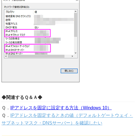
◆関連するＱ＆Ａ◆
Ｑ．
IPアドレスを固定に設定する方法（Windows 10）
Ｑ．
IPアドレスを固定するときの値（デフォルトゲートウェイ・
サブネットマスク・DNSサーバー）を確認したい