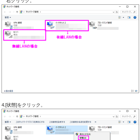
右クリック。
4.[状態]をクリック。