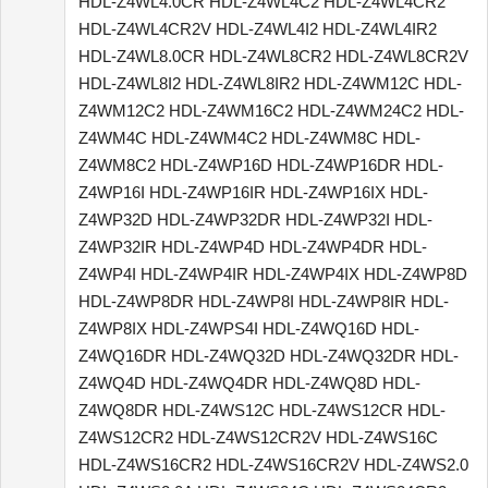
HDL-Z4WL4.0CR HDL-Z4WL4C2 HDL-Z4WL4CR2
HDL-Z4WL4CR2V HDL-Z4WL4I2 HDL-Z4WL4IR2
HDL-Z4WL8.0CR HDL-Z4WL8CR2 HDL-Z4WL8CR2V
HDL-Z4WL8I2 HDL-Z4WL8IR2 HDL-Z4WM12C HDL-
Z4WM12C2 HDL-Z4WM16C2 HDL-Z4WM24C2 HDL-
Z4WM4C HDL-Z4WM4C2 HDL-Z4WM8C HDL-
Z4WM8C2 HDL-Z4WP16D HDL-Z4WP16DR HDL-
Z4WP16I HDL-Z4WP16IR HDL-Z4WP16IX HDL-
Z4WP32D HDL-Z4WP32DR HDL-Z4WP32I HDL-
Z4WP32IR HDL-Z4WP4D HDL-Z4WP4DR HDL-
Z4WP4I HDL-Z4WP4IR HDL-Z4WP4IX HDL-Z4WP8D
HDL-Z4WP8DR HDL-Z4WP8I HDL-Z4WP8IR HDL-
Z4WP8IX HDL-Z4WPS4I HDL-Z4WQ16D HDL-
Z4WQ16DR HDL-Z4WQ32D HDL-Z4WQ32DR HDL-
Z4WQ4D HDL-Z4WQ4DR HDL-Z4WQ8D HDL-
Z4WQ8DR HDL-Z4WS12C HDL-Z4WS12CR HDL-
Z4WS12CR2 HDL-Z4WS12CR2V HDL-Z4WS16C
HDL-Z4WS16CR2 HDL-Z4WS16CR2V HDL-Z4WS2.0