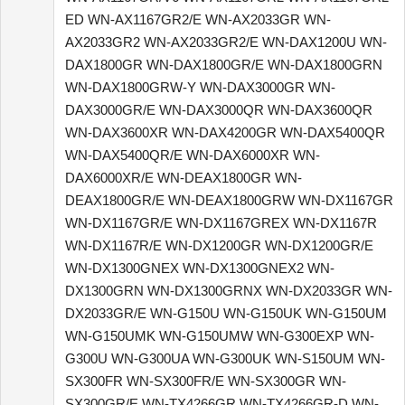
ED WN-AX1167GR2/E WN-AX2033GR WN-
AX2033GR2 WN-AX2033GR2/E WN-DAX1200U WN-
DAX1800GR WN-DAX1800GR/E WN-DAX1800GRN
WN-DAX1800GRW-Y WN-DAX3000GR WN-
DAX3000GR/E WN-DAX3000QR WN-DAX3600QR
WN-DAX3600XR WN-DAX4200GR WN-DAX5400QR
WN-DAX5400QR/E WN-DAX6000XR WN-
DAX6000XR/E WN-DEAX1800GR WN-
DEAX1800GR/E WN-DEAX1800GRW WN-DX1167GR
WN-DX1167GR/E WN-DX1167GREX WN-DX1167R
WN-DX1167R/E WN-DX1200GR WN-DX1200GR/E
WN-DX1300GNEX WN-DX1300GNEX2 WN-
DX1300GRN WN-DX1300GRNX WN-DX2033GR WN-
DX2033GR/E WN-G150U WN-G150UK WN-G150UM
WN-G150UMK WN-G150UMW WN-G300EXP WN-
G300U WN-G300UA WN-G300UK WN-S150UM WN-
SX300FR WN-SX300FR/E WN-SX300GR WN-
SX300GR/E WN-TX4266GR WN-TX4266GR-D WN-