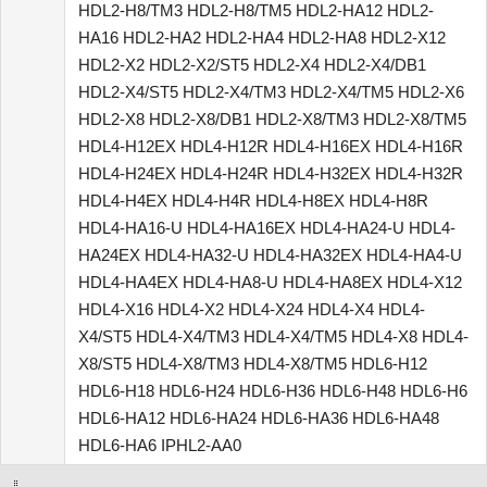
HDL2-H8/TM3 HDL2-H8/TM5 HDL2-HA12 HDL2-
HA16 HDL2-HA2 HDL2-HA4 HDL2-HA8 HDL2-X12
HDL2-X2 HDL2-X2/ST5 HDL2-X4 HDL2-X4/DB1
HDL2-X4/ST5 HDL2-X4/TM3 HDL2-X4/TM5 HDL2-X6
HDL2-X8 HDL2-X8/DB1 HDL2-X8/TM3 HDL2-X8/TM5
HDL4-H12EX HDL4-H12R HDL4-H16EX HDL4-H16R
HDL4-H24EX HDL4-H24R HDL4-H32EX HDL4-H32R
HDL4-H4EX HDL4-H4R HDL4-H8EX HDL4-H8R
HDL4-HA16-U HDL4-HA16EX HDL4-HA24-U HDL4-
HA24EX HDL4-HA32-U HDL4-HA32EX HDL4-HA4-U
HDL4-HA4EX HDL4-HA8-U HDL4-HA8EX HDL4-X12
HDL4-X16 HDL4-X2 HDL4-X24 HDL4-X4 HDL4-
X4/ST5 HDL4-X4/TM3 HDL4-X4/TM5 HDL4-X8 HDL4-
X8/ST5 HDL4-X8/TM3 HDL4-X8/TM5 HDL6-H12
HDL6-H18 HDL6-H24 HDL6-H36 HDL6-H48 HDL6-H6
HDL6-HA12 HDL6-HA24 HDL6-HA36 HDL6-HA48
HDL6-HA6 IPHL2-AA0