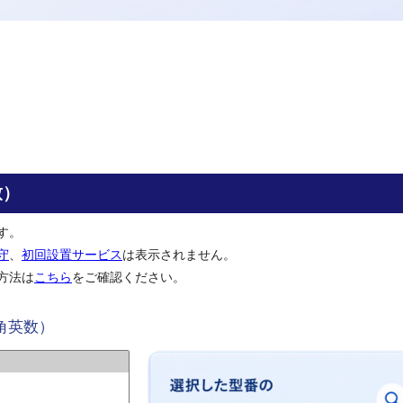
致）
す。
守
、
初回設置サービス
は表示されません。
方法は
こちら
をご確認ください。
角英数）