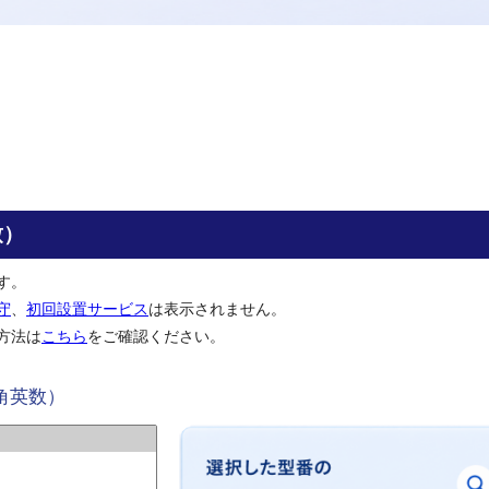
致）
す。
守
、
初回設置サービス
は表示されません。
方法は
こちら
をご確認ください。
角英数）