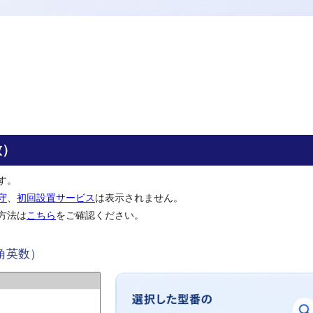
致）
す。
守
、
初回設置サービス
は表示されません。
方法は
こちら
をご確認ください。
角英数）