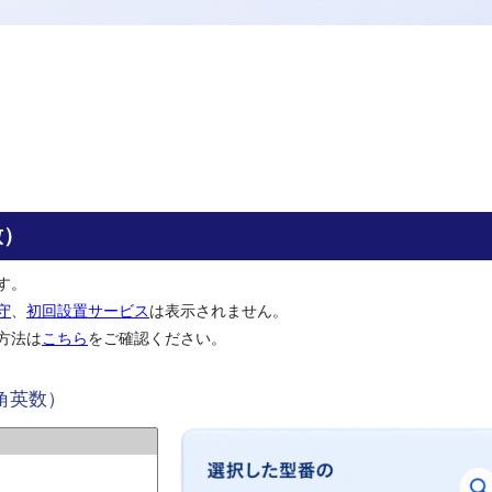
致）
す。
守
、
初回設置サービス
は表示されません。
方法は
こちら
をご確認ください。
角英数）