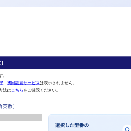
致）
す。
守
、
初回設置サービス
は表示されません。
方法は
こちら
をご確認ください。
角英数）