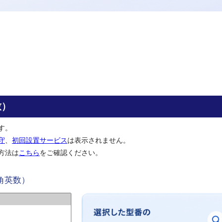
致）
す。
守
、
初回設置サービス
は表示されません。
方法は
こちら
をご確認ください。
角英数）