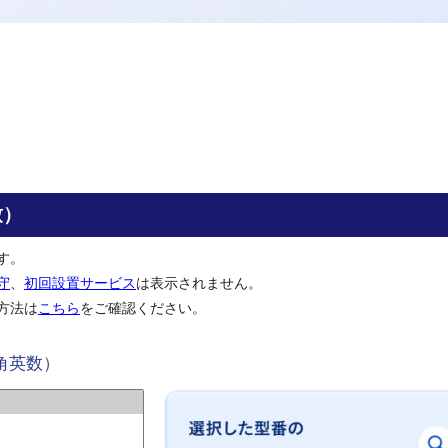
致）
す。
守
、
初回設置サービス
は表示されません。
方法は
こちら
をご確認ください。
角英数）