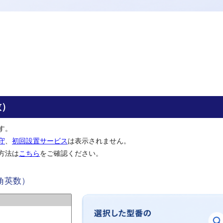
致）
す。
守
、
初回設置サービス
は表示されません。
方法は
こちら
をご確認ください。
角英数）