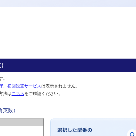
致）
す。
守
、
初回設置サービス
は表示されません。
方法は
こちら
をご確認ください。
角英数）