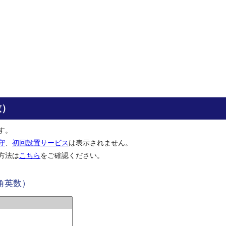
致）
す。
守
、
初回設置サービス
は表示されません。
方法は
こちら
をご確認ください。
角英数）