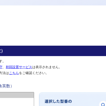
致）
す。
守
、
初回設置サービス
は表示されません。
方法は
こちら
をご確認ください。
角英数）