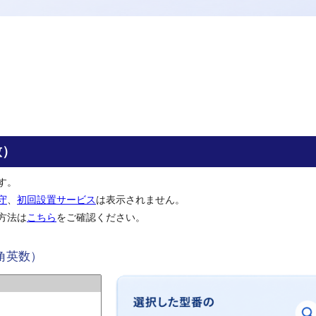
致）
す。
守
、
初回設置サービス
は表示されません。
方法は
こちら
をご確認ください。
角英数）