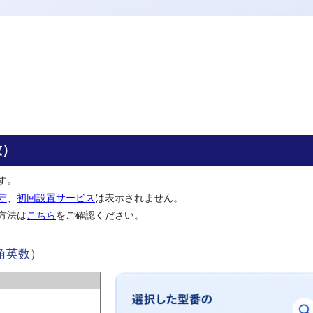
致）
す。
守
、
初回設置サービス
は表示されません。
方法は
こちら
をご確認ください。
角英数）