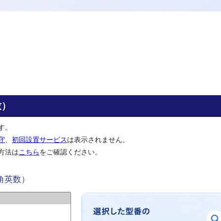
致）
す。
守
、
初回設置サービス
は表示されません。
方法は
こちら
をご確認ください。
角英数）