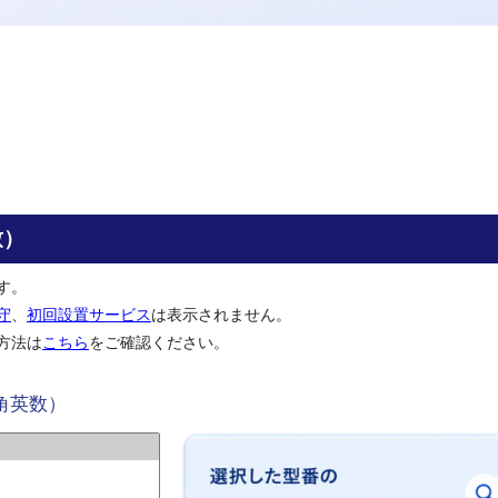
致）
す。
守
、
初回設置サービス
は表示されません。
方法は
こちら
をご確認ください。
角英数）