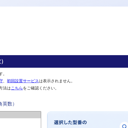
致）
す。
守
、
初回設置サービス
は表示されません。
方法は
こちら
をご確認ください。
角英数）