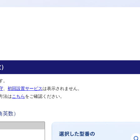
致）
す。
守
、
初回設置サービス
は表示されません。
方法は
こちら
をご確認ください。
角英数）