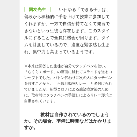
國友先生
いわゆる「できる子」は、
普段から積極的に手を上げて授業に参加して
くれますが、一方で自信が持てなくて発言で
きないという生徒も存在します。このスタイ
ルにすることで全員に機会が回ります。タイ
ムを計測しているので、適度な緊張感も生ま
れ、集中力も高まっているようです。
※本来は回答した生徒が自分でタッチペンを使い、
「らくらくボード」の画面に触れてスライドを送るコ
ンセプトでした。バトン代わりに次の人にタッチペン
を渡すことから、「不規則動詞リレー」と名付けられ
ていましたが、新型コロナによる感染症対策のため
に、取材時はタッチペンの手渡しによるリレー形式は
自粛されています。
教材は自作されているのでしょう
か。その場合、準備に時間などはかかりま
すか。