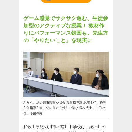
ゲーム感覚でサクサク進む、生徒参
加型のアクティブな授業！
教材作
りにパフォーマンス録画も。先生方
の「やりたいこと」を現実に
左から、紀の川市教育委員会 教育指導課 北澤主任、舩津
主任指導主事、紀の川市立荒川中学校 國友先生、吉田校
長、小栗教頭
和歌山県紀の川市の荒川中学校は、紀の川の