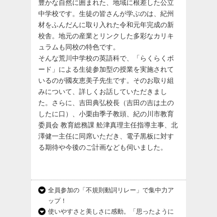
豊かな自然に囲まれた、地域に根差した公立
中学校です。生徒の皆さんが学ぶのは、紀州
材をふんだんに取り入れた令和元年完成の新
校舎。地元の産業とリンクした多彩なカリキ
ュラムも同校の特色です。
そんな荒川中学校の英語科で、「らくらくボ
ード」による生徒参加型の授業を実施されて
いるのが國友恵美子先生です。そのお取り組
みについて、詳しくお話していただきまし
た。さらに、吉田典弘校長（吉田の吉は土の
したに口）、小栗由季子教頭、紀の川市教育
委員会 教育総務課 舩津真理主任指導主事、北
澤健一主任に同席いただき、電子黒板に対す
る期待や今後のご計画なども伺いました。
全員参加の「不規則動詞リレー」で集中力ア
ップ！
使いやすさと美しさに感動。「思ったように