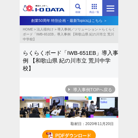
検索
商品一覧
創業50周年 特別企画・最新Topicsはこちら ＞
HOME
>
法人様向け
>
導入事例／ソリューション
>
らくらく
ボード「IWB-651EB」導入事例 【和歌山県 紀の川市立 荒川
中学校】
らくらくボード「IWB-651EB」導入事
例
【和歌山県 紀の川市立 荒川中学
校】
導入事例TOPへ戻る
取材日：2020年11月20日