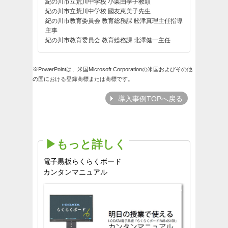
紀の川市立荒川中学校 小栗由季子教頭
紀の川市立荒川中学校 國友恵美子先生
紀の川市教育委員会 教育総務課 舩津真理主任指導
主事
紀の川市教育委員会 教育総務課 北澤健一主任
※PowerPointは、米国Microsoft Corporationの米国およびその他
の国における登録商標または商標です。
導入事例TOPへ戻る
▶もっと詳しく
電子黒板らくらくボード
カンタンマニュアル