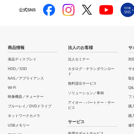
公式SNS
商品情報
法人のお客様
サ
液晶ディスプレイ
法人セミナー
対
HDD／SSD
カタログ・チラシダウンロー
サ
ド
NAS／アプライアンス
取
無料貸出サービス
Wi-Fi
Q&
ソリューション／事例
映像機器／チューナー
フ
アイオー・パートナー・サー
ブルーレイ／DVDドライブ
購
ビス
ネットワークカメラ
購
サービス
USBメモリー
修
有償サポートサービス