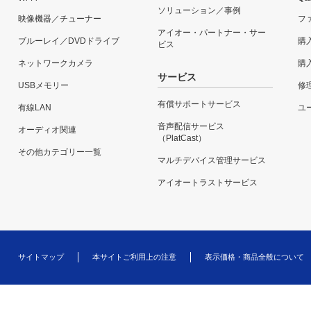
ソリューション／事例
映像機器／チューナー
フ
アイオー・パートナー・サー
ブルーレイ／DVDドライブ
購
ビス
ネットワークカメラ
購
サービス
USBメモリー
修
有償サポートサービス
有線LAN
ユー
音声配信サービス
オーディオ関連
（PlatCast）
その他カテゴリー一覧
マルチデバイス管理サービス
アイオートラストサービス
サイトマップ
本サイトご利用上の注意
表示価格・商品全般について