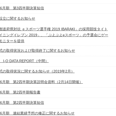
9年6月期 第3四半期決算短信
設立に関するお知らせ
都道府県対抗 ｅスポーツ選手権 2019 IBARAKI」の採用競技タイト
イニングイレブン 2019」、「ぷよぷよeスポーツ」の予選会にゲー
モニターを提供
式の取得状況および取得終了に関するお知らせ
 I-O DATA REPORT（中間）
式の取得状況に関するお知らせ（2019年2月）
9年6月期 第2四半期決算説明会資料（2月14日開催）
9年6月期 第2四半期報告書
9年6月期 第2四半期決算短信
9年6月期 連結業績予想の修正に関するお知らせ