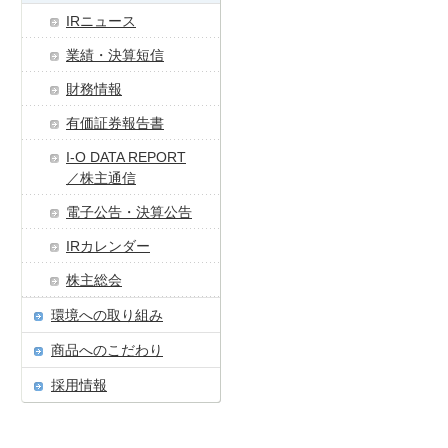
IRニュース
業績・決算短信
財務情報
有価証券報告書
I-O DATA REPORT
／株主通信
電子公告・決算公告
IRカレンダー
株主総会
環境への取り組み
商品へのこだわり
採用情報