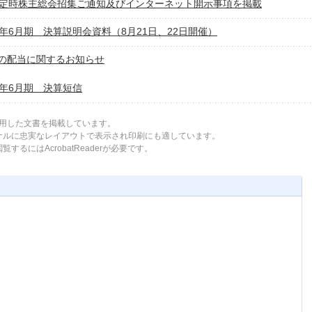
期定時株主総会招集ご通知及びインターネット開示事項を掲載
0年6月期 決算説明会資料（8月21日、22日開催）
の配当に関するお知らせ
0年6月期 決算短信
tを使用した文書を掲載しています。
ジナルに忠実なレイアウトで表示され印刷にも適しています。
するにはAcrobatReaderが必要です。