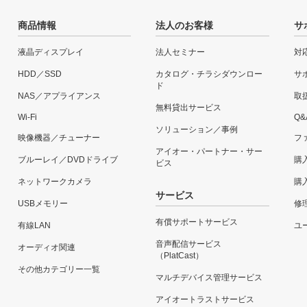
商品情報
法人のお客様
サ
液晶ディスプレイ
法人セミナー
対
HDD／SSD
カタログ・チラシダウンロー
サ
ド
NAS／アプライアンス
取
無料貸出サービス
Wi-Fi
Q&
ソリューション／事例
映像機器／チューナー
フ
アイオー・パートナー・サー
ブルーレイ／DVDドライブ
購
ビス
ネットワークカメラ
購
サービス
USBメモリー
修
有償サポートサービス
有線LAN
ユー
音声配信サービス
オーディオ関連
（PlatCast）
その他カテゴリー一覧
マルチデバイス管理サービス
アイオートラストサービス