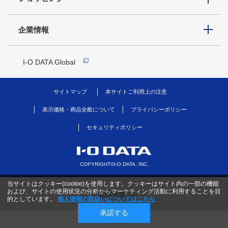
企業情報
I-O DATA Global
サイトマップ
本サイトご利用上の注意
表示価格・商品全般について
プライバシーポリシー
セキュリティポリシー
COPYRIGHT©I-O DATA, INC.
当サイトはクッキー(cookie)を使用します。クッキーはサイト内の一部の機能
および、サイトの使用状況の分析からマーケティング活動に利用することを目
PC版を表示
的としています。
個人情報の取扱いについてはこちら
承諾する