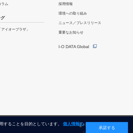
eコラム
採用情報
環境への取り組み
ング
ニュース／プレスリリース
「アイオープラザ」
重要なお知らせ
I-O DATA Global
利用することを目的としています。
個人情報の
承諾する
COPYRIGHT©I-O DATA, INC.