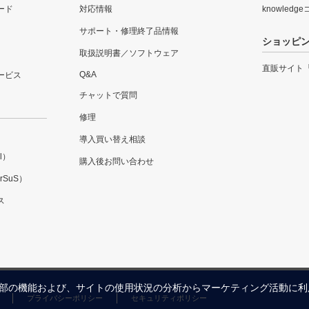
ード
対応情報
knowledg
サポート・修理終了品情報
ショッピ
取扱説明書／ソフトウェア
直販サイト
Q&A
ービス
チャットで質問
修理
導入買い替え相談
l）
購入後お問い合わせ
SuS）
ス
内の一部の機能および、サイトの使用状況の分析からマーケティング活動に
プライバシーポリシー
セキュリティポリシー