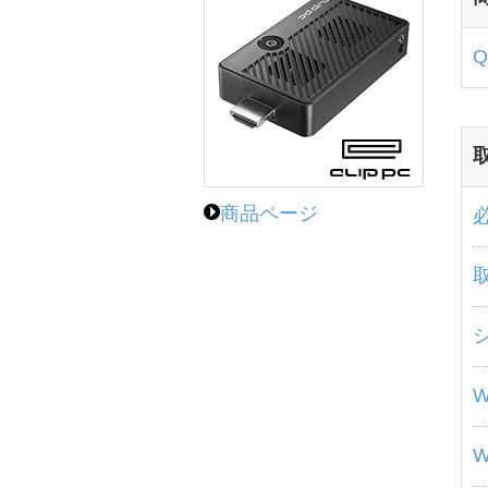
商品ページ
W