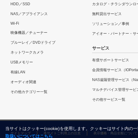
HDD／SSD
カタログ・チラシダウンロ
NAS／アプライアンス
無料貸出サービス
Wi-Fi
ソリューション／事例
映像機器／チューナー
アイオー・パートナー・サ
ブルーレイ／DVDドライブ
サービス
ネットワークカメラ
有償サポートサービス
USBメモリー
会員情報サービス（IOPorta
有線LAN
NAS遠隔管理サービス（Nar
オーディオ関連
マルチデバイス管理サービ
その他カテゴリー一覧
その他サービス一覧
当サイトはクッキー(cookie)を使用します。クッキーはサイト
サイトマップ
本サイトご利用上の注意
表示価格・商品全般について
取扱いについてはこちら