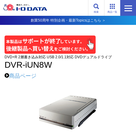
検索
商品一覧
創業50周年 特別企画・最新Topicsはこちら ＞
DVD+R 2層書き込み対応 USB 2.0/1.1対応 DVDデュアルドライブ
DVR-iUN8W
商品ページ